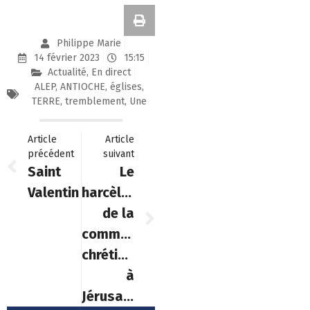
Philippe Marie
14 février 2023
15:15
Actualité
,
En direct
ALEP
,
ANTIOCHE
,
églises
,
TERRE
,
tremblement
,
Une
Article
Article
précédent
suivant
Saint
Le
Valentin
harcèlement
de la
communauté
chrétienne
à
Jérusalem