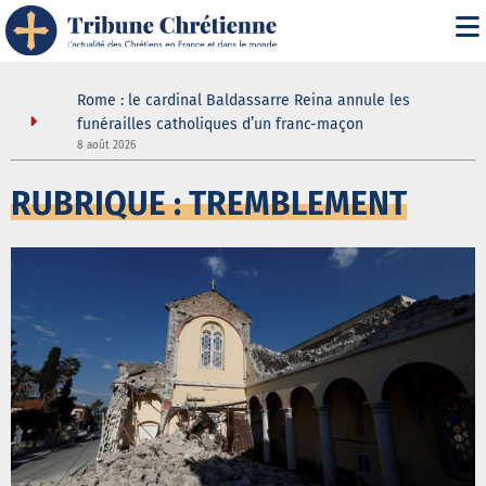
 joie
Rome : le cardinal Baldassarre Reina annule les
ouir de la
funérailles catholiques d’un franc-maçon
8 août 2026
5
RUBRIQUE : TREMBLEMENT