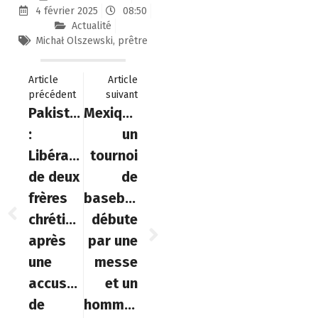
4 février 2025
08:50
Actualité
Michał Olszewski
,
prêtre
Article
Article
précédent
suivant
Pakistan
Mexique:
:
un
Libération
tournoi
de deux
de
frères
baseball
chrétiens
débute
après
par une
une
messe
accusation
et un
de
hommage