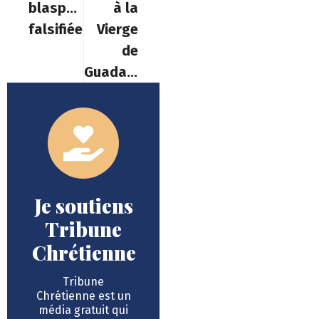
blasphème
à la
falsifiée
Vierge
de
Guadalupe
Je soutiens
Tribune
Chrétienne
Tribune
Chrétienne est un
média gratuit qui