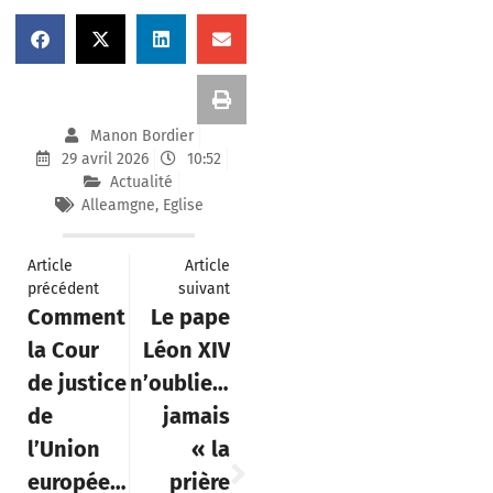
Manon Bordier
29 avril 2026
10:52
Actualité
Alleamgne
,
Eglise
Article
Article
précédent
suivant
Comment
Le pape
la Cour
Léon XIV
de justice
n’oubliera
de
jamais
l’Union
« la
européenne
prière