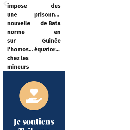
impose
des
une
prisonniers
nouvelle
de Bata
norme
en
sur
Guinée
l’homosexualité
équatoriale »
chez les
mineurs
Je soutiens