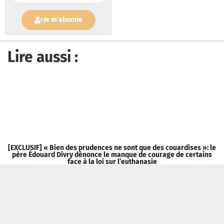
Je m'abonne
Lire aussi :
[EXCLUSIF] « Bien des prudences ne sont que des couardises »: le
père Édouard Divry dénonce le manque de courage de certains
face à la loi sur l’euthanasie
Tribune Chrétienne a besoin de vous !
Je fais un don
Qui sommes-nous ?
Recevoir la newsletter