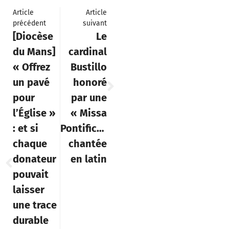
Article
Article
précédent
suivant
[Diocèse
Le
du Mans]
cardinal
« Offrez
Bustillo
un pavé
honoré
pour
par une
l’Église »
« Missa
: et si
Pontificalis »
chaque
chantée
donateur
en latin
pouvait
laisser
une trace
durable