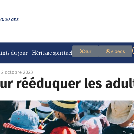
 2000 ans
Sur
Vidéos
ints du jour
Héritage spirituel
e 2 octobre 2023
ur rééduquer les adul