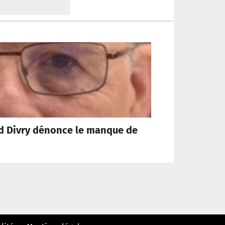
rd Divry dénonce le manque de
Rom