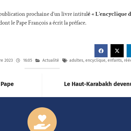
a publication prochaine d’un livre intitul
é « L’encyclique 
dont le Pape François a écrit la préface.
re 2023
16:05
Actualité
adultes
,
encyclique
,
enfants
,
réé
 Pape
Le Haut-Karabakh deven