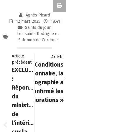
Agnès Picard
12 mars 2025
18:41
Saints du jour
Les saints Rodrigue et
Salomon de Cordoue
Article
Article
précédent
« Conditions
suivant
EXCLUSIF
stationnaire, la
:
radiographie a
Réponse
confirmé les
du
améliorations »
ministère
de
l’intérieur
sur la