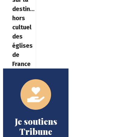
destination
hors
cultuel
des
églises
de
France
Je soutiens
Tribune