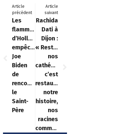
Article
Article
précédent
suivant
Les
Rachida
flammes
Dati à
d’Hollywood
Dijon :
empêchent
« Restaurer
Joe
nos
Biden
cathédrales,
de
c’est
rencontrer
restaurer
le
notre
Saint-
histoire,
Père
nos
racines
communes… »