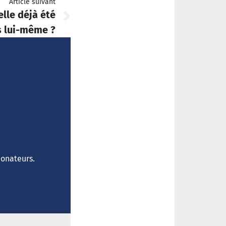
Article suivant
elle déjà été
s lui-même ?
donateurs.