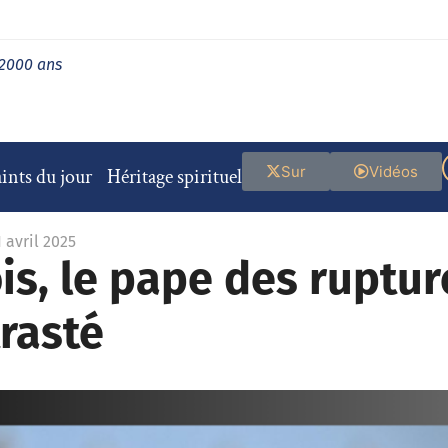
 2000 ans
Sur
Vidéos
ints du jour
Héritage spirituel
1 avril 2025
s, le pape des ruptures
trasté