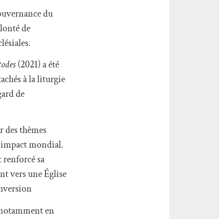
gouvernance du
olonté de
lésiales.
todes
(2021) a été
chés à la liturgie
gard de
ur des thèmes
un impact mondial.
 renforcé sa
nt vers une Église
onversion
1, notamment en