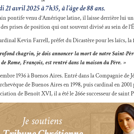
DR
i 21 avril 2025 à 7h35, à l’âge de 88 ans.
in pontife venu d’Amérique latine, il laisse derrière lui un
s prises de position qui ont souvent divisé au sein de l’É
rdinal Kevin Farrell, préfet du Dicastère pour les laïcs, la f
 profond chagrin, je dois annoncer la mort de notre Saint-Pè
e de Rome, François, est rentré dans la maison du Père. »
écembre 1936 à Buenos Aires. Entré dans la Compagnie de Jé
rchevêque de Buenos Aires en 1998, puis cardinal en 2001 p
ciation de Benoît XVI, il a été le 266e successeur de saint P