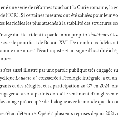
 mené une série de réformes touchant la Curie romaine, la 
 de l’IOR). Si certaines mesures ont été saluées pour leur v
 les fidèles les plus attachés à la stabilité des structures ecc
’usage du rite tridentin par le motu proprio
Traditionis Cus
vec le pontificat de Benoît XVI. De nombreux fidèles atta
omme une mise à l’écart injuste et un signe d’hostilité à l’é
liques.
 s’est aussi illustré par une parole publique très engagée s
cyclique
Laudato si’
, consacrée à l’écologie intégrale, a eu 
nts et des réfugiés, et sa participation au G7 en 2024, ont
s engagements ont parfois donné le sentiment d’un glisseme
 davantage préoccupée de dialogue avec le monde que de c
ape s’était détérioré. Opéré à plusieurs reprises depuis 202