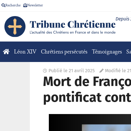
Recherche
Newsletter
Depuis
Léon XIV
Chrétiens persécutés
Témoignages
Sa
Publié le
21 avril 2025
Modifié le 2
Mort de Françoi
pontificat con