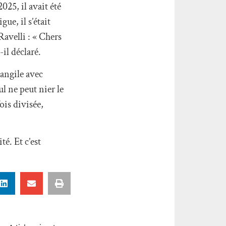
025, il avait été
ue, il s’était
avelli : « Chers
-il déclaré.
vangile avec
ul ne peut nier le
is divisée,
té. Et c’est