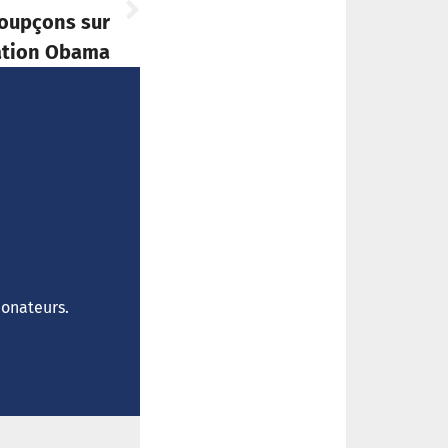
soupçons sur
ration Obama
donateurs.