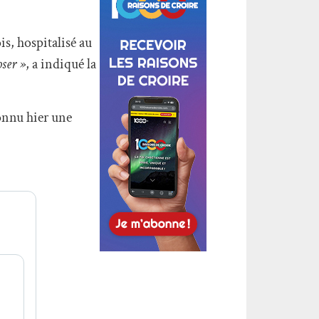
s, hospitalisé au
oser »
, a indiqué la
onnu hier une