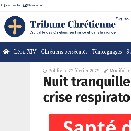
Recherche
Newsletter
Depuis
Léon XIV
Chrétiens persécutés
Témoignages
Sa
Publié le
23 février 2025
Modifié le
Nuit tranquill
crise respirato