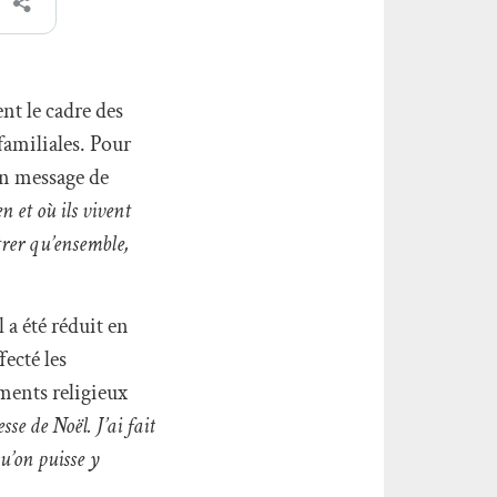
ent le cadre des
amiliales. Pour
 un message de
n et où ils vivent
trer qu’ensemble,
 a été réduit en
fecté les
ements religieux
se de Noël. J’ai fait
u’on puisse y