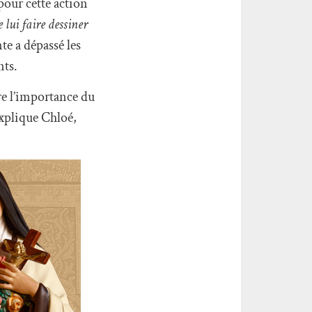
pour cette action
 lui faire dessiner
te a dépassé les
nts.
re l’importance du
explique Chloé,