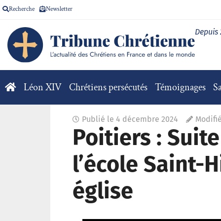
Recherche
Newsletter
Depuis
Léon XIV
Chrétiens persécutés
Témoignages
Sa
Publié le
4 décembre 2024
Modifi
Poitiers : Suit
l’école Saint-
église