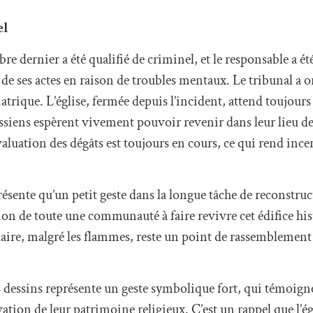
el
obre dernier a été qualifié de criminel, et le responsable a é
e de ses actes en raison de troubles mentaux. Le tribunal a
atrique. L’église, fermée depuis l’incident, attend toujour
issiens espèrent vivement pouvoir revenir dans leur lieu de
valuation des dégâts est toujours en cours, ce qui rend incer
ésente qu’un petit geste dans la longue tâche de reconstruc
tion de toute une communauté à faire revivre cet édifice hi
Hilaire, malgré les flammes, reste un point de rassemblement
es dessins représente un geste symbolique fort, qui témoig
ation de leur patrimoine religieux. C’est un rappel que l’égl