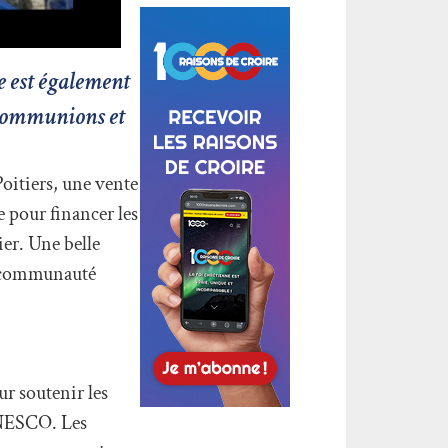
le est également
s communions et
Poitiers, une vente
e pour financer les
ier. Une belle
la communauté
r soutenir les
UNESCO. Les