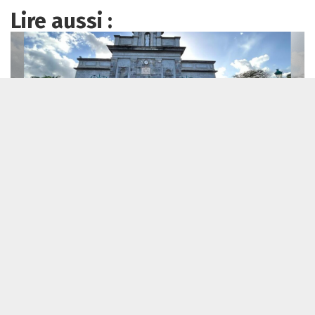
Lire aussi :
[Guadeloupe] « Une profanation qui ne dit pas son nom » : en
quatre mois, une dizaine d’intrusions dans l’église Notre-
Dame-du-Mont-Carmel
Tribune Chrétienne a besoin de vous !
Je fais un don
Qui sommes-nous ?
Recevoir la newsletter
Contacter
Politique de confidentialité