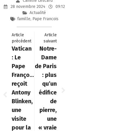
Camille Lescard
28 novembre 2024
09:12
Actualité
famille
,
Pape Francois
Article
Article
précédent
suivant
Vatican
Notre-
: Le
Dame
Pape
de Paris
François
: plus
reçoit
qu’un
Antony
édifice
Blinken,
de
une
pierre,
visite
une
pour la
« vraie