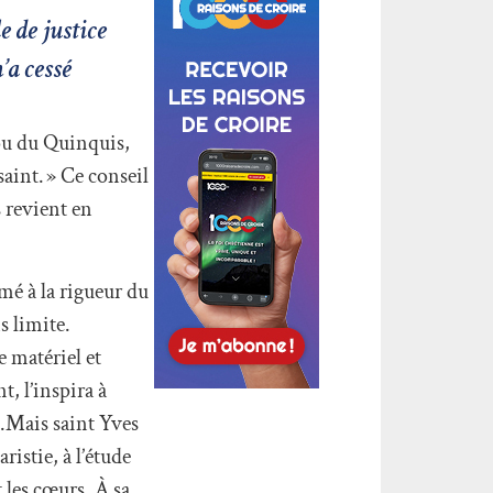
e de justice
’a cessé
ou du Quinquis,
saint. » Ce conseil
 revient en
mé à la rigueur du
s limite.
e matériel et
t, l’inspira à
.Mais saint Yves
ristie, à l’étude
 les cœurs. À sa