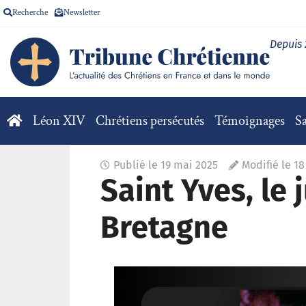
Recherche
Newsletter
Depuis
Léon XIV
Chrétiens persécutés
Témoignages
Sa
Publié le
19 mai 2025
Modifié le 1
Saint Yves, le 
Bretagne