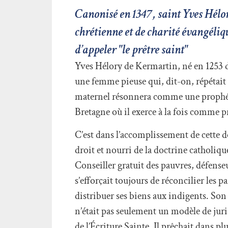
Canonisé en 1347, saint Yves Hélory
chrétienne et de charité évangélique
d’appeler "le prêtre saint"
Yves Hélory de Kermartin, né en 1253 d
une femme pieuse qui, dit-on, répétait à
maternel résonnera comme une prophétie
Bretagne où il exerce à la fois comme p
C’est dans l’accomplissement de cette d
droit et nourri de la doctrine catholique
Conseiller gratuit des pauvres, défenseu
s’efforçait toujours de réconcilier les 
distribuer ses biens aux indigents. So
n’était pas seulement un modèle de juriste
de l’Écriture Sainte. Il prêchait dans p