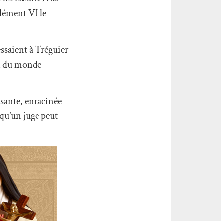
Clément VI le
essaient à Tréguier
ux du monde
ssante, enracinée
 qu’un juge peut