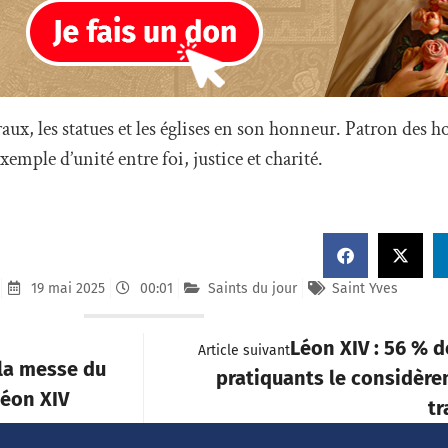
aux, les statues et les églises en son honneur. Patron des h
emple d’unité entre foi, justice et charité.
19 mai 2025
00:01
Saints du jour
Saint Yves
Léon XIV : 56 % 
Article suivant
la messe du
pratiquants le considèr
Léon XIV
tr