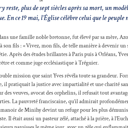
DR
 reste, plus de sept siècles après sa mort, un modèl
. En ce 19 mai, l’Église célèbre celui que le peuple n
ans une famille noble bretonne, fut élevé par sa mère, Az
 son fils : « Vivez, mon fils, de telle manière à devenir un 
. Après des études brillantes à Paris puis à Orléans, Yves
rêtre et comme juge ecclésiastique à Tréguier.
ouble mission que saint Yves révéla toute sa grandeur. For
, il pratiquait la justice avec impartialité et une charité san
r des veuves, avocat des orphelins, il refusait tout avantag
parties. La pauvreté franciscaine, qu’il admirait profondémen
n manoir de Minihy devint un refuge pour les plus démunis
. Il était aussi un pasteur zélé, attaché à la prière, à l’Eucha
lusieurs paroisses le même jour, avec un zèle qui enflammait