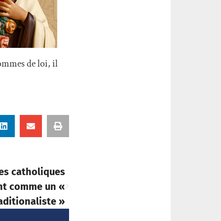
ommes de loi, il
des catholiques
ent comme un «
aditionaliste »