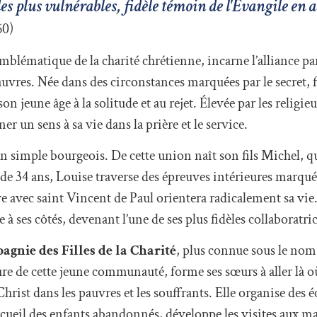
s plus vulnérables, fidèle témoin de l'Évangile en a
60)
mblématique de la charité chrétienne, incarne l’alliance par
auvres. Née dans des circonstances marquées par le secret, fi
son jeune âge à la solitude et au rejet. Élevée par les relig
er un sens à sa vie dans la prière et le service.
n simple bourgeois. De cette union naît son fils Michel, qu
de 34 ans, Louise traverse des épreuves intérieures marquée
ve avec saint Vincent de Paul orientera radicalement sa vie
e à ses côtés, devenant l’une de ses plus fidèles collaboratric
gnie des Filles de la Charité
, plus connue sous le nom
re de cette jeune communauté, forme ses sœurs à aller là où 
Christ dans les pauvres et les souffrants. Elle organise des é
ccueil des enfants abandonnés, développe les visites aux ma