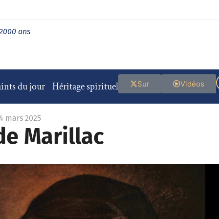
 2000 ans
Sur
Vidéos
ints du jour
Héritage spirituel
14 mars 2025
de Marillac