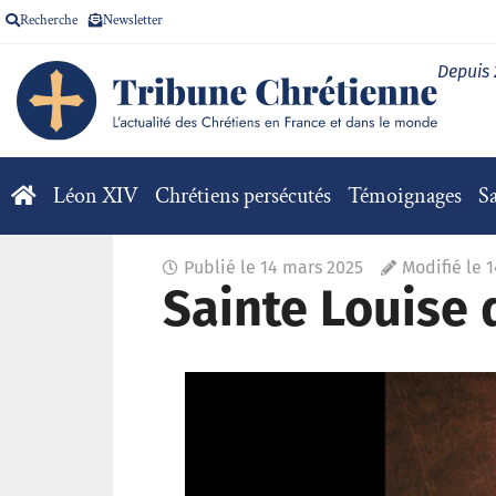
Recherche
Newsletter
Depuis
Léon XIV
Chrétiens persécutés
Témoignages
Sa
Publié le
14 mars 2025
Modifié le 
Sainte Louise 