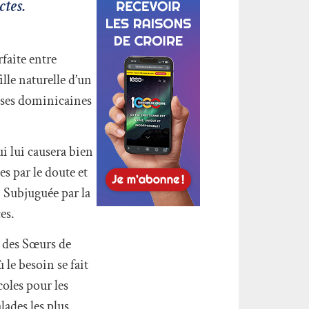
ctes.
faite entre
lle naturelle d’un
ieuses dominicaines
i lui causera bien
s par le doute et
. Subjuguée par la
es.
 des Sœurs de
le besoin se fait
coles pour les
lades les plus