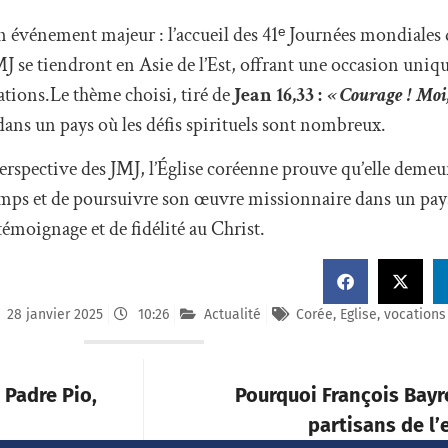
n événement majeur : l’accueil des 41ᵉ Journées mondiales 
MJ se tiendront en Asie de l’Est, offrant une occasion uniq
cations.Le thème choisi, tiré de
Jean 16,33 :
« Courage ! Moi
dans un pays où les défis spirituels sont nombreux.
perspective des JMJ, l’Église coréenne prouve qu’elle demeu
emps et de poursuivre son œuvre missionnaire dans un pays
émoignage et de fidélité au Christ.
28 janvier 2025
10:26
Actualité
Corée
,
Eglise
,
vocations
 Padre Pio,
Pourquoi François Bayr
partisans de l’