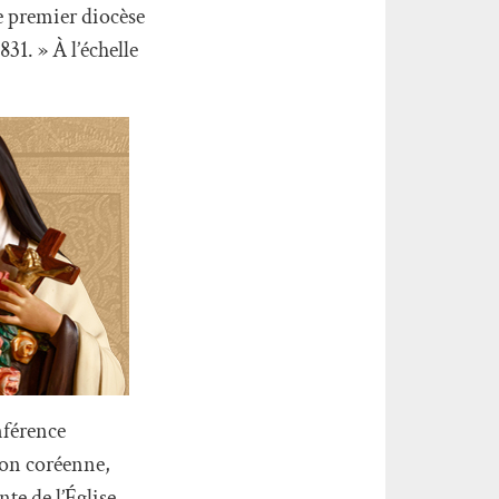
le premier diocèse
831. » À l’échelle
nférence
tion coréenne,
nte de l’Église