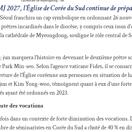
Cathédrale de Myeongdong - DR
JMJ 2027, l’Église de Corée du Sud continue de prépa
de Séoul franchira un cap symbolique en ordonnant 26 nouv
 prêtres incardinés dans le diocèse, y compris ceux issus d’
la cathédrale de Myeongdong, souligne le rôle central de S
-jun marquera l’histoire en devenant le deuxième prêtre 
 Park Min-seo. Selon l’agence vaticane Fides, il se consacre
ouverture de l’Église coréenne aux personnes en situation de
Ho-jun et Kim Yong-woo, témoignent quant à eux d’une forte
nés ayant été ordonnés en 2023.
ute des vocations
ois dans un contexte de forte diminution des vocations. D
bre de séminaristes en Corée du Sud a chuté de 40 % en dix