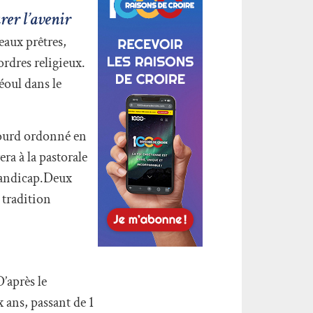
rer l’avenir
eaux prêtres,
ordres religieux.
éoul dans le
sourd ordonné en
ra à la pastorale
 handicap.Deux
 tradition
’après le
 ans, passant de 1