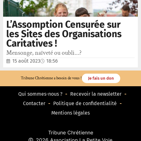
L’Assomption Censurée sur
les Sites des Organisations
Caritatives !
Mensonge, naïveté ou oubli...?
15 août 2023
18:56
Tribune Chrétienne a besoin de vous !
Je fais un don
Qui sommes-nous ?
Recevoir la newsletter
Contacter
Politique de confidentialité
Mentions légales
Tribune Chrétienne
2026 Association La Petite Voie