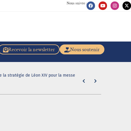
Nous suivre :
Recevoir la newsletter
Nous soutenir
de la stratégie de Léon XIV pour la messe
[Scandale dan
même de la b
5 août 2026