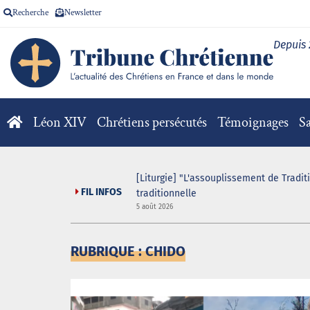
Recherche
Newsletter
Depuis
Léon XIV
Chrétiens persécutés
Témoignages
Sa
[Liturgie] "L'assouplissement de Tradit
FIL INFOS
traditionnelle
5 août 2026
RUBRIQUE : CHIDO