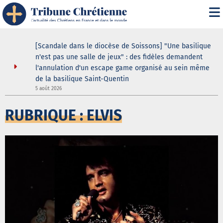
ustodes ne
[Scandale dans le diocèse de Soissons] "Une basilique
our de la
n'est pas une salle de jeux" : des fidèles demandent
elle
l'annulation d'un escape game organisé au sein même
de la basilique Saint-Quentin
3
5 août 2026
RUBRIQUE : ELVIS