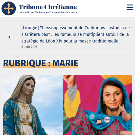
asilique
[Liturgie] "L'assouplissement de Traditionis custodes ne
andent
s'arrêtera pas" : les rumeurs se multiplient autour de la
ein même
stratégie de Léon XIV pour la messe traditionnelle
5 août 2026
3
RUBRIQUE : MARIE