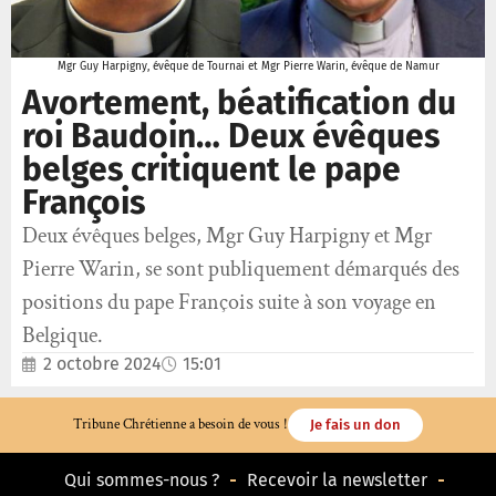
Mgr Guy Harpigny, évêque de Tournai et Mgr Pierre Warin, évêque de Namur
Avortement, béatification du
roi Baudoin… Deux évêques
belges critiquent le pape
François
Deux évêques belges, Mgr Guy Harpigny et Mgr
Pierre Warin, se sont publiquement démarqués des
positions du pape François suite à son voyage en
Belgique.
2 octobre 2024
15:01
Tribune Chrétienne a besoin de vous !
Je fais un don
Qui sommes-nous ?
Recevoir la newsletter