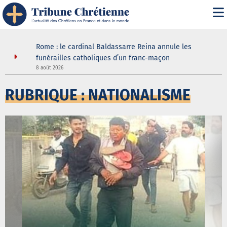
 joie
Rome : le cardinal Baldassarre Reina annule les
ouir de la
funérailles catholiques d’un franc-maçon
8 août 2026
5
RUBRIQUE : NATIONALISME