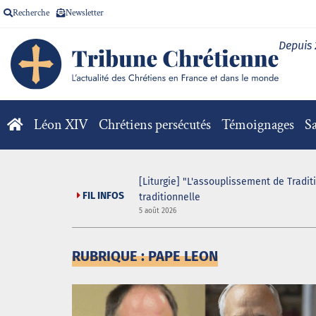
Recherche
Newsletter
Depuis
Léon XIV
Chrétiens persécutés
Témoignages
Sa
 game organisé au sein
[Liturgie] "L'assouplissement de Tradit
FIL INFOS
traditionnelle
5 août 2026
RUBRIQUE : PAPE LEON