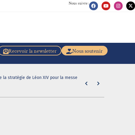
Nous suivre :
Recevoir la newsletter
Nous soutenir
de la stratégie de Léon XIV pour la messe
"En caleçon r
31 juillet 2026