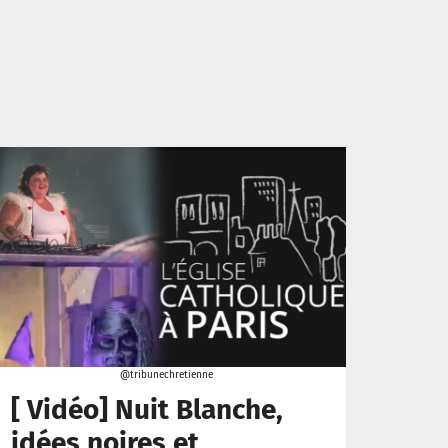
@tribunechretienne
[ Vidéo] Nuit Blanche,
idées noires et