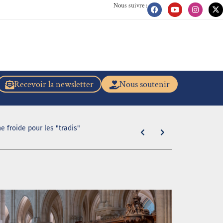
Nous suivre :
Recevoir la newsletter
Nous soutenir
e froide pour les "tradis"
"En caleçon r
31 juillet 2026