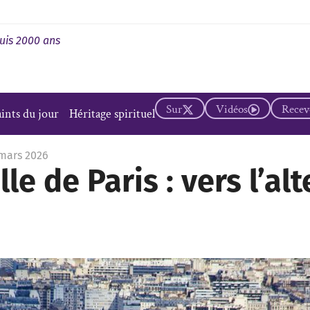
uis 2000 ans
Sur
Vidéos
Recevo
aints du jour
Héritage spirituel
 mars 2026
lle de Paris : vers l’a