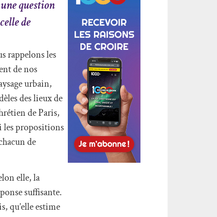
 une question
celle de
us rappelons les
ment de nos
paysage urbain,
èles des lieux de
hrétien de Paris,
 les propositions
 chacun de
lon elle, la
éponse suffisante.
, qu’elle estime