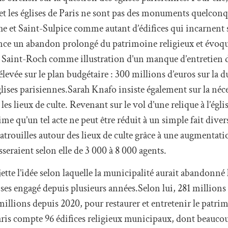
 et les églises de Paris ne sont pas des monuments quelconqu
 et Saint-Sulpice comme autant d’édifices qui incarnent s
once un abandon prolongé du patrimoine religieux et évo
se Saint-Roch comme illustration d’un manque d’entretien
élevée sur le plan budgétaire : 300 millions d’euros sur la
églises parisiennes.Sarah Knafo insiste également sur la néce
les lieux de culte. Revenant sur le vol d’une relique à l’égl
ime qu’un tel acte ne peut être réduit à un simple fait diver
rouilles autour des lieux de culte grâce à une augmentati
sseraient selon elle de 3 000 à 8 000 agents.
ejette l’idée selon laquelle la municipalité aurait abandonné 
ises engagé depuis plusieurs années.Selon lui, 281 millions 
millions depuis 2020, pour restaurer et entretenir le patri
 Paris compte 96 édifices religieux municipaux, dont beauco