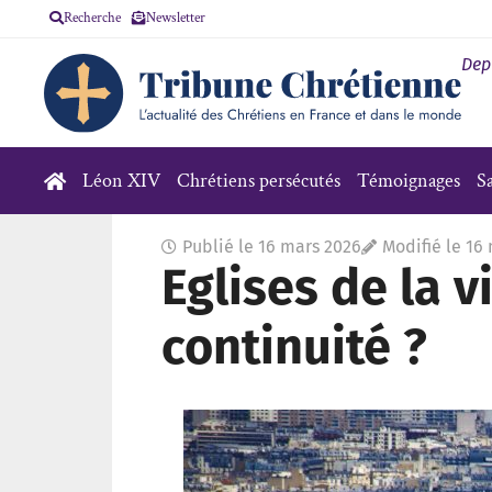
Recherche
Newsletter
Dep
Léon XIV
Chrétiens persécutés
Témoignages
S
Publié le
16 mars 2026
Modifié le 16
Eglises de la vi
continuité ?