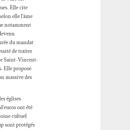
es. Elle cite
elon elle l’âme
que notamment
 devenu
 durée du mandat
ssité de traiter
ise Saint-Vincent-
s. Elle propose
on massive des
les églises
d’euros ont été
moine cultuel
up sont protégés