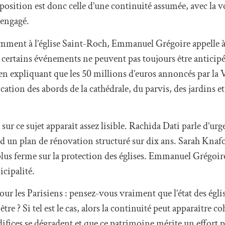
osition est donc celle d’une continuité assumée, avec la v
 engagé.
mment à l’église Saint-Roch, Emmanuel Grégoire appelle à
 certains événements ne peuvent pas toujours être anticipé
en expliquant que les 50 millions d’euros annoncés par la V
cation des abords de la cathédrale, du parvis, des jardins et 
sur ce sujet apparaît assez lisible. Rachida Dati parle d’urg
d un plan de rénovation structuré sur dix ans. Sarah Knaf
plus ferme sur la protection des églises. Emmanuel Grégoire
icipalité.
r les Parisiens : pensez-vous vraiment que l’état des églis
être ? Si tel est le cas, alors la continuité peut apparaître c
ifices se dégradent et que ce patrimoine mérite un effort pl