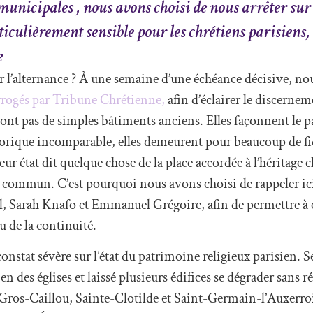
unicipales , nous avons choisi de nous arrêter sur
rticulièrement sensible pour les chrétiens parisiens, 
e
er l’alternance ? À une semaine d’une échéance décisive, no
rrogés par Tribune Chrétienne,
afin d’éclairer le discerne
 sont pas de simples bâtiments anciens. Elles façonnent le 
torique incomparable, elles demeurent pour beaucoup de fid
eur état dit quelque chose de la place accordée à l’héritage c
 commun. C’est pourquoi nous avons choisi de rappeler ici
l, Sarah Knafo et Emmanuel Grégoire, afin de permettre à
 de la continuité.
onstat sévère sur l’état du patrimoine religieux parisien. Se
en des églises et laissé plusieurs édifices se dégrader sans r
ros-Caillou, Sainte-Clotilde et Saint-Germain-l’Auxerrois