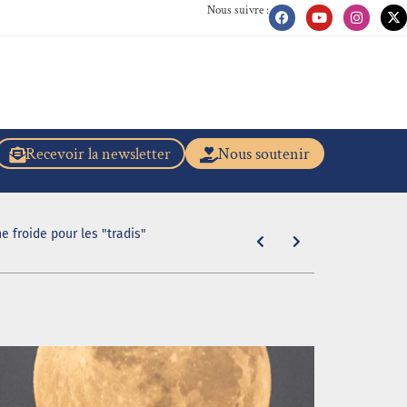
Nous suivre :
Recevoir la newsletter
Nous soutenir
e froide pour les "tradis"
[Scandale dan
même de la b
5 août 2026