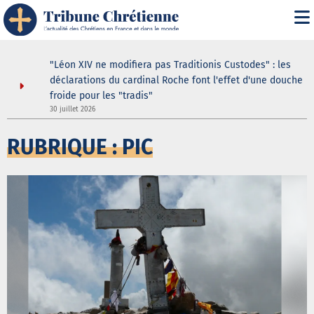
i" :
"Léon XIV ne modifiera pas Traditionis Custodes" : les
 de son
déclarations du cardinal Roche font l'effet d'une douche
froide pour les "tradis"
30 juillet 2026
3
RUBRIQUE : PIC