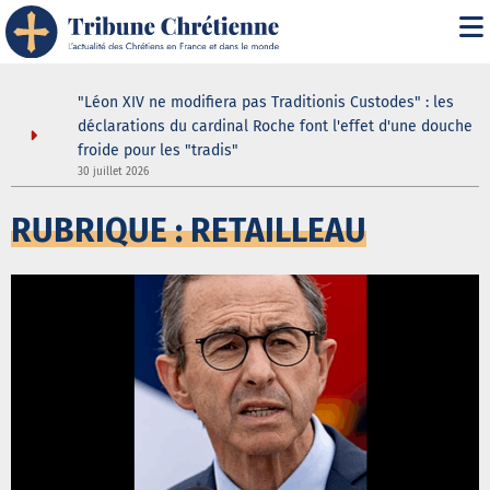
le
"Léon XIV ne modifiera pas Traditionis Custodes" : les
voulu par
déclarations du cardinal Roche font l'effet d'une douche
froide pour les "tradis"
30 juillet 2026
5
RUBRIQUE : RETAILLEAU