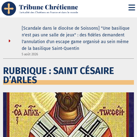
i" :
[Scandale dans le diocèse de Soissons] "Une basilique
 de son
n'est pas une salle de jeux" : des fidèles demandent
l'annulation d'un escape game organisé au sein même
de la basilique Saint-Quentin
5
5 août 2026
RUBRIQUE : SAINT CÉSAIRE
D’ARLES