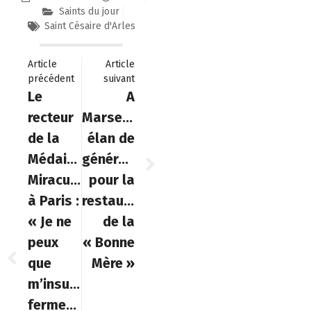
Saints du jour
Saint Césaire d'Arles
Article
Article
précédent
suivant
Le
A
recteur
Marseille,
de la
élan de
Médaille
générosité
Miraculeuse
pour la
à Paris :
restauration
« Je ne
de la
peux
« Bonne
que
Mère »
m’insurger
fermement