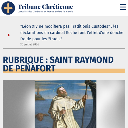
i" :
"Léon XIV ne modifiera pas Traditionis Custodes" : les
 de son
déclarations du cardinal Roche font l'effet d'une douche
froide pour les "tradis"
30 juillet 2026
3
RUBRIQUE : SAINT RAYMOND
DE PEÑAFORT