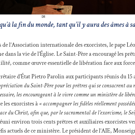
DR
qu’à la fin du monde, tant qu’il y aura des âmes à s
de l’Association internationale des exorcistes, le pape Lé
e dans la vie de l’Église. Le Saint-Père a encouragé les pr
umilité, comme œuvre essentielle de libération face aux forc
crétaire d’État Pietro Parolin aux participants réunis du 15
ppréciation du Saint-Père pour les prêtres qui se consacrent au 
nécessaire, les encourageant à le vivre comme un ministère de libé
e les exorcistes à
« accompagner les fidèles réellement possédé
icace du Christ, afin que, par le sacramental de l’exorcisme, le S
éuni environ trois cents prêtres et auxiliaires exorcistes v
éfis actuels de ce ministère. Le président de l’AIE, Monseig