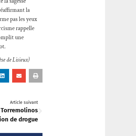
 la sagesse
réaffirmant la
erme pas les yeux
rcisme rappelle
complit une
ot.
se de Lisieux)
Article suivant
à Torremolinos
ion de drogue