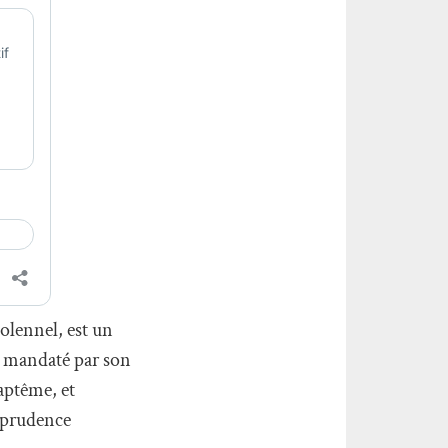
olennel, est un
e mandaté par son
aptême, et
a prudence