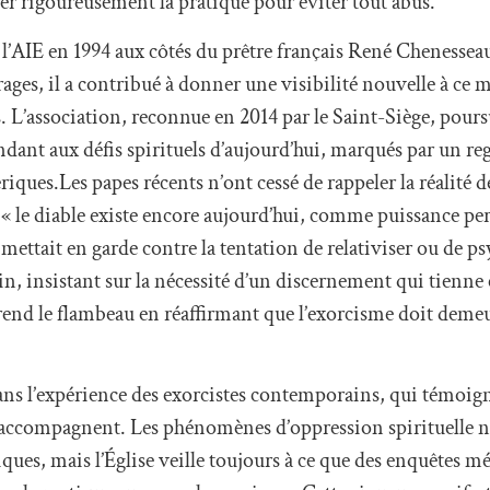
rer rigoureusement la pratique pour éviter tout abus.
l’AIE en 1994 aux côtés du prêtre français René Chenesseau,
es, il a contribué à donner une visibilité nouvelle à ce mi
 L’association, reconnue en 2014 par le Saint-Siège, poursu
nt aux défis spirituels d’aujourd’hui, marqués par un reg
riques.Les papes récents n’ont cessé de rappeler la réalité d
 le diable existe encore aujourd’hui, comme puissance per
, mettait en garde contre la tentation de relativiser ou de p
, insistant sur la nécessité d’un discernement qui tienne 
rend le flambeau en réaffirmant que l’exorcisme doit demeu
i dans l’expérience des exorcistes contemporains, qui témoig
 accompagnent. Les phénomènes d’oppression spirituelle n
ues, mais l’Église veille toujours à ce que des enquêtes mé