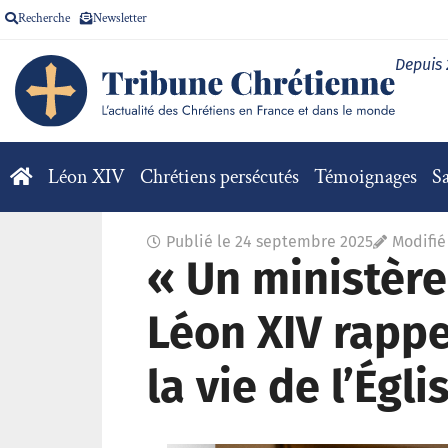
Recherche
Newsletter
Depuis
Léon XIV
Chrétiens persécutés
Témoignages
Sa
Publié le
24 septembre 2025
Modifié
« Un ministère 
Léon XIV rappe
la vie de l’Égli