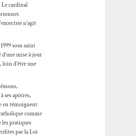
. Le cardinal
personnes
’exorciste n’agit
 1999 sous saint
é d’une mise à jour
, loin d’être une
 démons,
à ses apôtres,
me en témoignent
e catholique comme
 les pratiques
rdites par la Loi