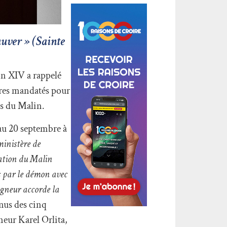
auver » (Sainte
on XIV a rappelé
êtres mandatés pour
es du Malin.
 au 20 septembre à
ministère de
ration du Malin
s par le démon avec
eigneur accorde la
enus des cinq
neur Karel Orlita,