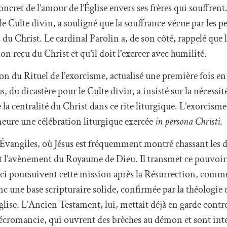
oncret de l’amour de l’Église envers ses frères qui souffrent
le Culte divin, a souligné que la souffrance vécue par les 
du Christ. Le cardinal Parolin a, de son côté, rappelé que l
on reçu du Christ et qu’il doit l’exercer avec humilité.
ion du Rituel de l’exorcisme, actualisé une première fois en
 du dicastère pour le Culte divin, a insisté sur la nécessit
 la centralité du Christ dans ce rite liturgique. L’exorcisme
eure une célébration liturgique exercée
in persona Christi
.
 Évangiles, où Jésus est fréquemment montré chassant les
t l’avènement du Royaume de Dieu. Il transmet ce pouvoir 
-ci poursuivent cette mission après la Résurrection, com
nc une base scripturaire solide, confirmée par la théologi
glise. L’Ancien Testament, lui, mettait déjà en garde contre
 nécromancie, qui ouvrent des brèches au démon et sont inte