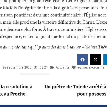
n de pratiquer un grand exorcisme. Cette rigueur manifeste
à la fois l’intégrité du rite et la dignité des personnes.En 
it son pontificat dans une continuité claire : l’Église ne f
 mais elle proclame la victoire définitive du Christ. L’exo
ine demeure plus forte. À travers ce ministère, l’Église ac
 d’espérance, en témoignant que le mal n’a pas le dernier m
in du monde, tant qu’il y aura des âmes à sauver » (Sainte Thérè
24 septembre 2025
08:24
Actualité
église
,
exorcisme
la « solution à
Un prêtre de Tolède arrêté 
ix au Proche-
pour possess