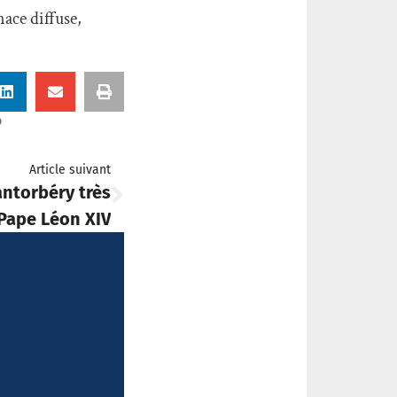
nace diffuse,
p
Article suivant
antorbéry très
 Pape Léon XIV