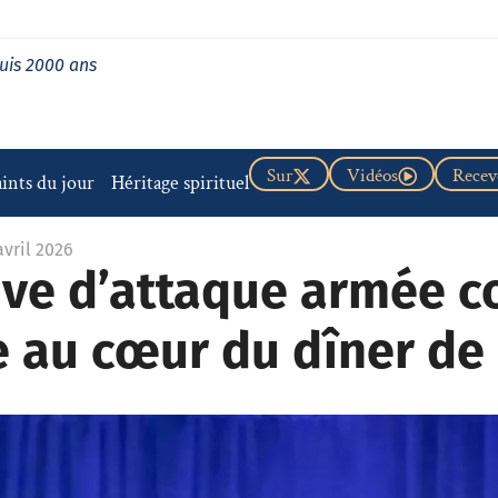
uis 2000 ans
Sur
Vidéos
Recevo
aints du jour
Héritage spirituel
avril 2026
ive d’attaque armée c
 au cœur du dîner de 