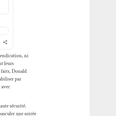
vendication, ni
t leurs
 faits, Donald
abiliser par
r avec
aute sécurité.
basculer une soirée