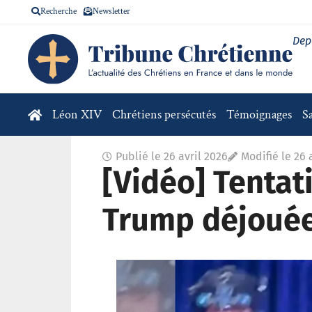
Recherche
Newsletter
Dep
Léon XIV
Chrétiens persécutés
Témoignages
S
Publié le
26 avril 2026
Modifié le 26 
[Vidéo] Tentat
Trump déjouée