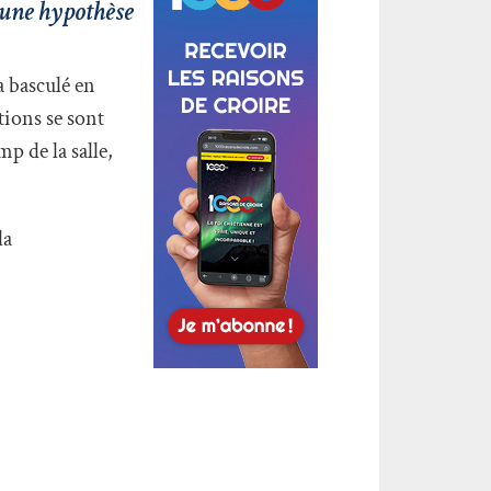
, une hypothèse
a basculé en
tions se sont
p de la salle,
la