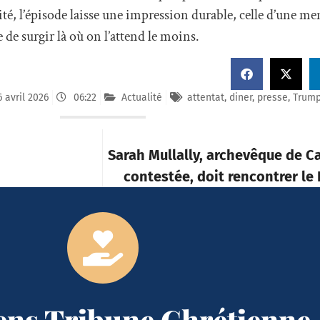
 évité, l’épisode laisse une impression durable, celle d’une me
e de surgir là où on l’attend le moins.
6 avril 2026
06:22
Actualité
attentat
,
diner
,
presse
,
Trum
Sarah Mullally, archevêque de C
contestée, doit rencontrer le
iens Tribune Chrétienne