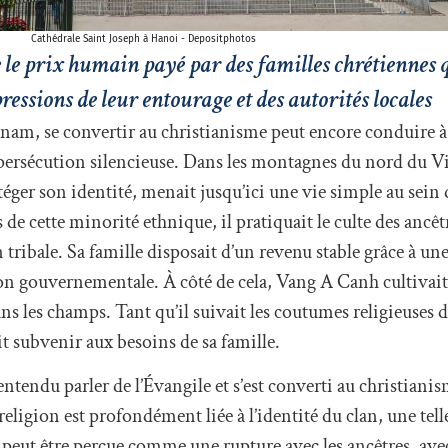
Cathédrale Saint Joseph à Hanoi - Depositphotos
 le prix humain payé par des familles chrétiennes 
ressions de leur entourage et des autorités locales
tnam, se convertir au christianisme peut encore conduire à
ble persécution silencieuse. Dans les montagnes du nord du
ger son identité, menait jusqu’ici une vie simple au sein 
tte minorité ethnique, il pratiquait le culte des ancêtre
 tribale. Sa famille disposait d’un revenu stable grâce à une
ion gouvernementale. À côté de cela, Vang A Canh cultivai
dans les champs. Tant qu’il suivait les coutumes religieuses de
t subvenir aux besoins de sa famille.
entendu parler de l’Évangile et s’est converti au christianis
ligion est profondément liée à l’identité du clan, une telle
peut être perçue comme une rupture avec les ancêtres, avec