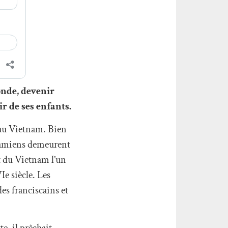
onde, devenir
r de ses enfants.
 au Vietnam. Bien
tnamiens demeurent
t du Vietnam l’un
Ie siècle. Les
es franciscains et
e, il prêchait