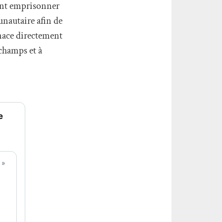
ment emprisonner
unautaire afin de
enace directement
 champs et à