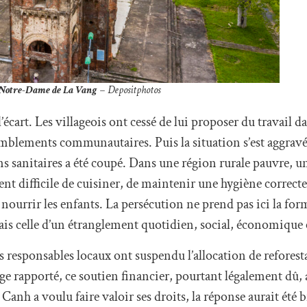
 Notre-Dame de La Vang
– Depositphotos
l’écart. Les villageois ont cessé de lui proposer du travail d
semblements communautaires. Puis la situation s’est aggravée
ions sanitaires a été coupé. Dans une région rurale pauvre, u
ient difficile de cuisiner, de maintenir une hygiène correc
ourrir les enfants. La persécution ne prend pas ici la for
ais celle d’un étranglement quotidien, social, économique e
es responsables locaux ont suspendu l’allocation de refores
ge rapporté, ce soutien financier, pourtant légalement dû, a
Canh a voulu faire valoir ses droits, la réponse aurait été b