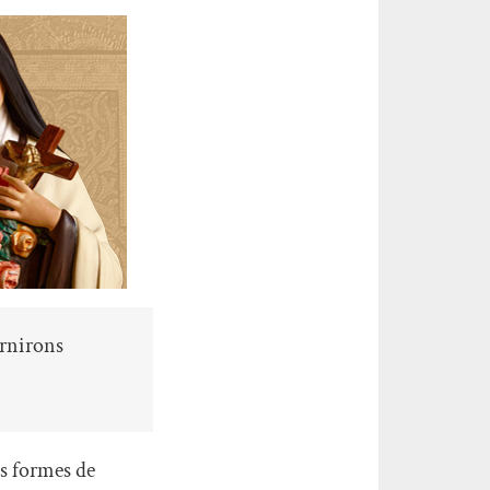
urnirons
es formes de