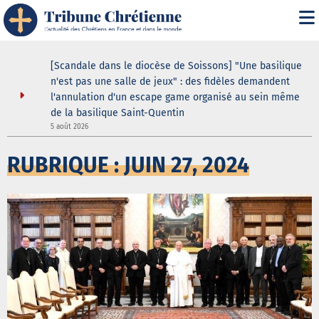
ustodes ne
[Scandale dans le diocèse de Soissons] "Une basilique
our de la
n'est pas une salle de jeux" : des fidèles demandent
elle
l'annulation d'un escape game organisé au sein même
8
de la basilique Saint-Quentin
5 août 2026
RUBRIQUE : JUIN 27, 2024