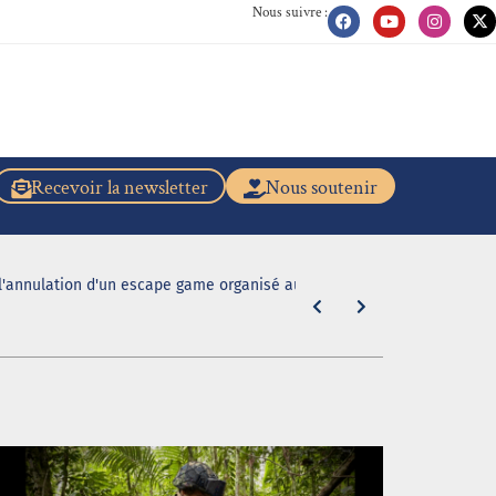
Nous suivre :
Recevoir la newsletter
Nous soutenir
 l'annulation d'un escape game organisé au sein
"La guerre li
3 août 2026