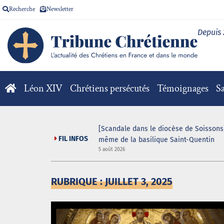
Recherche
Newsletter
Depuis
Léon XIV
Chrétiens persécutés
Témoignages
Sa
V pour la messe
[Scandale dans le diocèse de Soissons]
FIL INFOS
même de la basilique Saint-Quentin
5 août 2026
RUBRIQUE : JUILLET 3, 2025