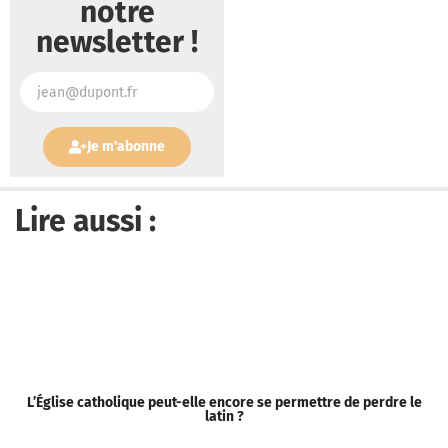
notre
newsletter !
Je m'abonne
Lire aussi :
L’Église catholique peut-elle encore se permettre de perdre le
S
latin ?