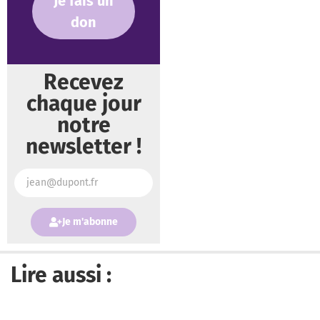
Je fais un
don
Recevez
chaque jour
notre
newsletter !
Je m'abonne
Lire aussi :