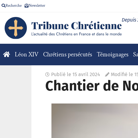
Recherche
Newsletter
Depuis
Léon XIV
Chrétiens persécutés
Témoignages
Sa
Publié le
15 avril 2024
Modifié le 1
Chantier de No