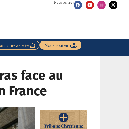
Nous suivre :
ir la newsletter
Nous soutenir
rras face au
n France