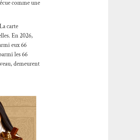
 vécue comme une
La carte
lles. En 2026,
armi eux 66
parmi les 66
ouveau, demeurent