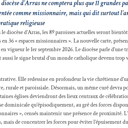
 diocèse d’Arras ne comptera plus que 11 grandes pa
entée comme missionnaire, mais qui dit surtout l’
pratique religieuse
e diocèse d’Arras, les 89 paroisses actuelles seront bientôt
 en 36 « espaces missionnaires ». La nouvelle carte, présent
 en vigueur le 1er septembre 2026. Le diocèse parle d’une 
t aussi le signe brutal d’un monde catholique devenu trop v
rative. Elle redessine en profondeur la vie chrétienne d’un
e, rurale et paroissiale. Désormais, un même curé devra p
taines églises deviendront des lieux centraux de célébratio
sse dominicale qu’épisodiquement, au gré des forces dispon
ionnaires », censés maintenir une présence de proximité. L’
, mais de concentrer les forces pour éviter l’épuisement du 