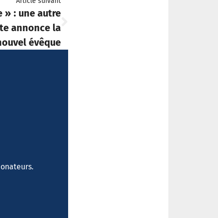
Article suivant
e » : une autre
te annonce la
nouvel évêque
donateurs.