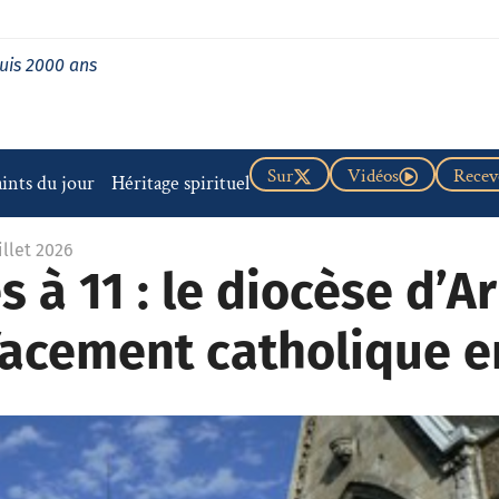
uis 2000 ans
Sur
Vidéos
Recevo
aints du jour
Héritage spirituel
illet 2026
 à 11 : le diocèse d’A
ffacement catholique e