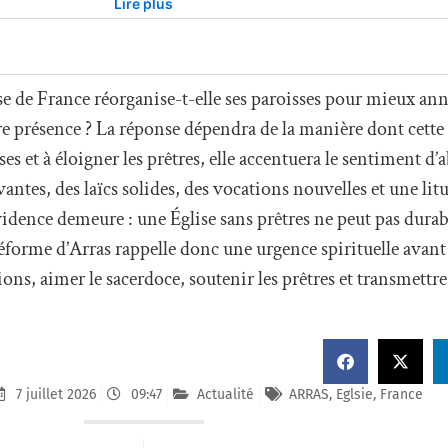
ise de France réorganise-t-elle ses paroisses pour mieux an
pre présence ? La réponse dépendra de la manière dont cette
sses et à éloigner les prêtres, elle accentuera le sentiment d’
es, des laïcs solides, des vocations nouvelles et une litur
idence demeure : une Église sans prêtres ne peut pas dura
éforme d’Arras rappelle donc une urgence spirituelle avant 
ions, aimer le sacerdoce, soutenir les prêtres et transmett
7 juillet 2026
09:47
Actualité
ARRAS
,
Eglsie
,
France