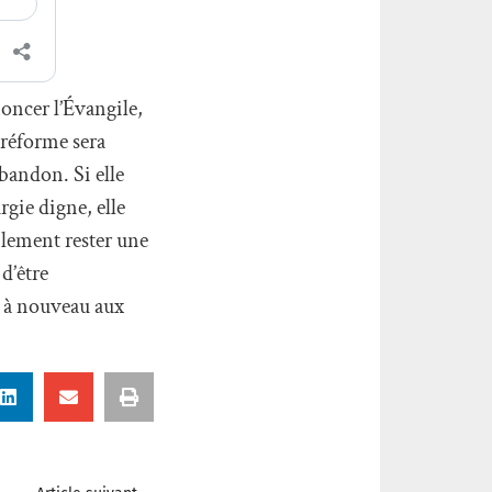
noncer l’Évangile,
 réforme sera
abandon. Si elle
gie digne, elle
blement rester une
d’être
re à nouveau aux