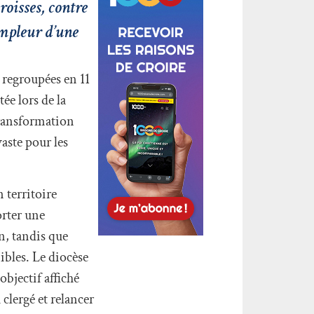
roisses, contre
ampleur d’une
 regroupées en 11
ée lors de la
transformation
aste pour les
 territoire
orter une
n, tandis que
ibles. Le diocèse
objectif affiché
clergé et relancer