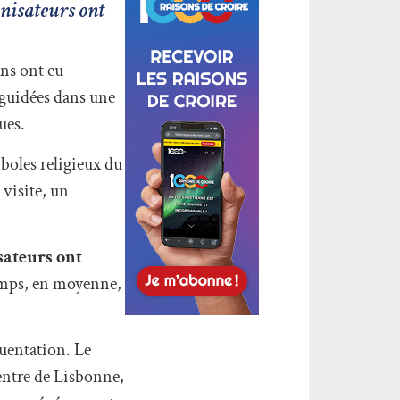
anisateurs ont
ins ont eu
 guidées dans une
ues.
boles religieux du
 visite, un
isateurs ont
emps, en moyenne,
quentation. Le
centre de Lisbonne,