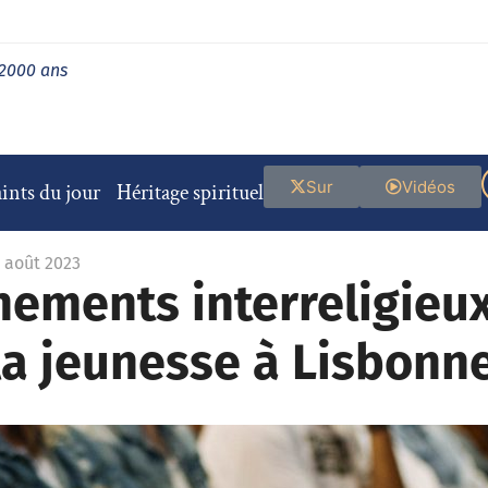
 2000 ans
Sur
Vidéos
ints du jour
Héritage spirituel
1 août 2023
nements interreligieu
la jeunesse à Lisbonn