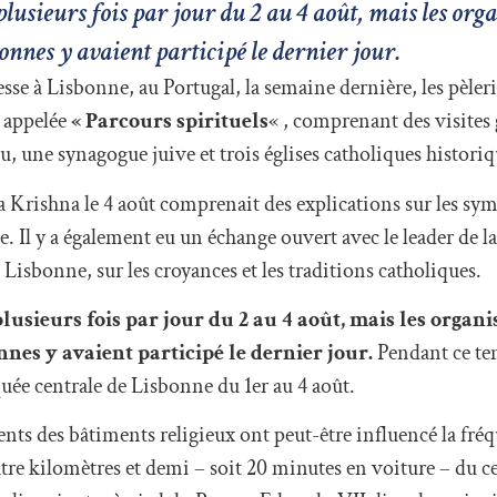
plusieurs fois par jour du 2 au 4 août, mais les org
nnes y avaient participé le dernier jour.
sse à Lisbonne, au Portugal, la semaine dernière, les pèler
e appelée
« Parcours spirituels
« , comprenant des visites
une synagogue juive et trois églises catholiques historiq
 Krishna le 4 août comprenait des explications sur les sym
. Il y a également eu un échange ouvert avec le leader de la
bonne, sur les croyances et les traditions catholiques.
lusieurs fois par jour du 2 au 4 août, mais les organ
nes y avaient participé le dernier jour.
Pendant ce t
quée centrale de Lisbonne du 1er au 4 août.
nts des bâtiments religieux ont peut-être influencé la fré
atre kilomètres et demi – soit 20 minutes en voiture – du 