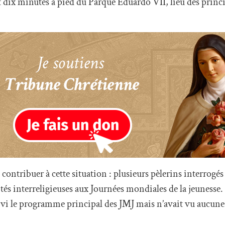
t dix minutes à pied du Parque Eduardo VII, lieu des pri
contribuer à cette situation : plusieurs pèlerins interrogé
ités interreligieuses aux Journées mondiales de la jeunesse
 suivi le programme principal des JMJ mais n’avait vu aucun