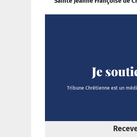
Sainte Jeanne Françoise de C
Je sout
Tribune Chrétienne est un média
Receve