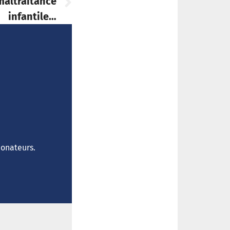
 maltraitance
infantile…
donateurs.