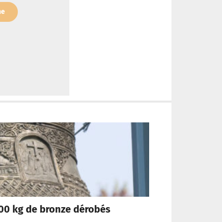
ne
 800 kg de bronze dérobés
[Po