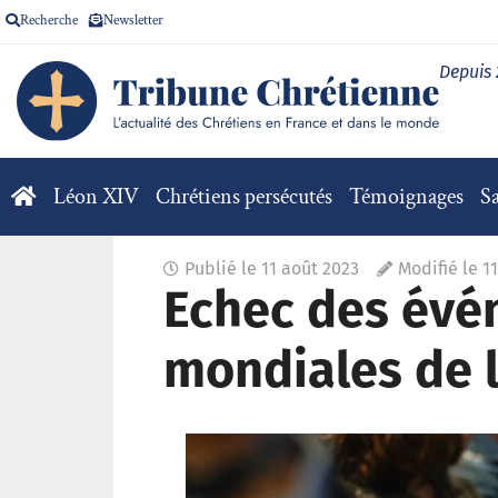
Recherche
Newsletter
Depuis
Léon XIV
Chrétiens persécutés
Témoignages
Sa
Publié le
11 août 2023
Modifié le 1
Echec des évé
mondiales de 