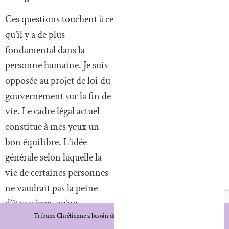
Ces questions touchent à ce
qu’il y a de plus
fondamental dans la
personne humaine. Je suis
opposée au projet de loi du
gouvernement sur la fin de
vie. Le cadre légal actuel
constitue à mes yeux un
bon équilibre. L’idée
générale selon laquelle la
vie de certaines personnes
ne vaudrait pas la peine
d’être vécue, qu’on
Tribune Chrétienne a besoin de vous !
Je fais un don
mourrait dans “l’indignité”,