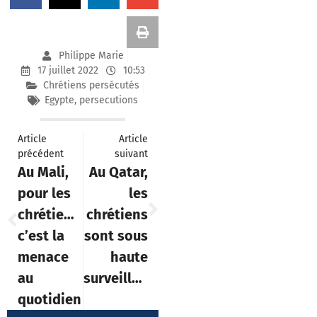
Philippe Marie
17 juillet 2022
10:53
Chrétiens persécutés
Egypte
,
persecutions
Article
Article
précédent
suivant
Au Mali,
Au Qatar,
pour les
les
chrétiens,
chrétiens
c’est la
sont sous
menace
haute
au
surveillance
quotidien