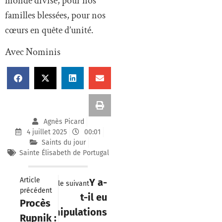
monde divisé, pour nos
familles blessées, pour nos
cœurs en quête d’unité.
Avec Nominis
Agnès Picard
4 juillet 2025
00:01
Saints du jour
Sainte Élisabeth de Portugal
Article
Y a-
Article suivant
précédent
t-il eu
Procès
manipulations
Rupnik :