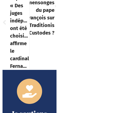
et mensonges
« Des
du pape
juges
François sur
indépendants
Traditionis
ont été
Custodes ?
choisis »,
affirme
le
cardinal
Fernandez