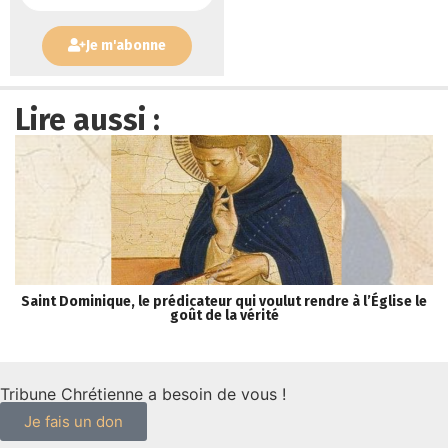
Je m'abonne
Lire aussi :
Saint Dominique, le prédicateur qui voulut rendre à l’Église le
« 
goût de la vérité
Tribune Chrétienne a besoin de vous !
Je fais un don