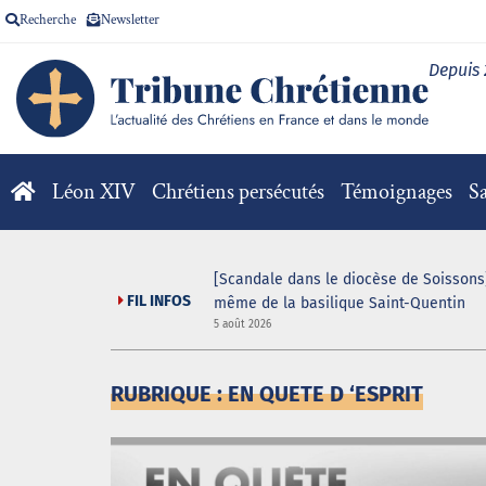
Recherche
Newsletter
Depuis
Léon XIV
Chrétiens persécutés
Témoignages
Sa
[Scandale dans le diocèse de Soissons]
FIL INFOS
même de la basilique Saint-Quentin
5 août 2026
RUBRIQUE : EN QUETE D ‘ESPRIT