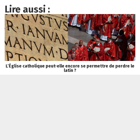
Lire aussi :
L’Église catholique peut-elle encore se permettre de perdre le
S
latin ?
Tribune Chrétienne a besoin de vous !
Je fais un don
Qui sommes-nous ?
Recevoir la newsletter
Contacter
Politique de confidentialité