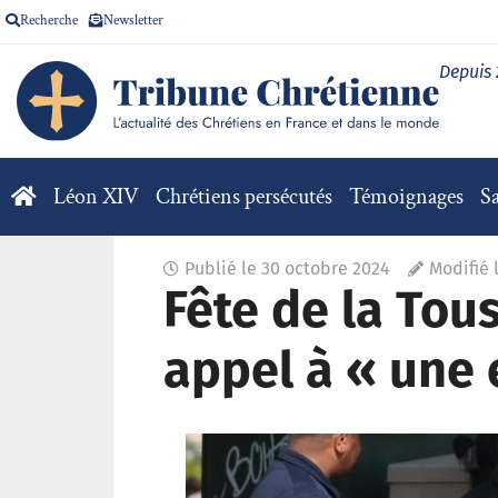
Recherche
Newsletter
Depuis
Léon XIV
Chrétiens persécutés
Témoignages
Sa
Publié le
30 octobre 2024
Modifié 
Fête de la Tou
appel à « une 