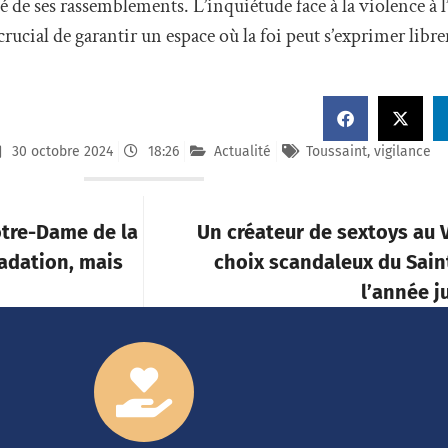
é de ses rassemblements. L’inquiétude face à la violence à l
i crucial de garantir un espace où la foi peut s’exprimer libr
30 octobre 2024
18:26
Actualité
Toussaint
,
vigilance
otre-Dame de la
Un créateur de sextoys au V
radation, mais
choix scandaleux du Sain
l’année j