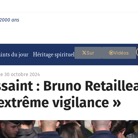
 2000 ans
Sur
Vidéos
ints du jour
Héritage spirituel
le 30 octobre 2024
ssaint : Bruno Retaille
extrême vigilance »