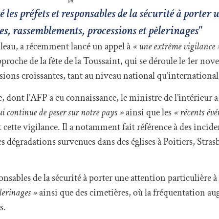
DR
é les préfets et responsables de la sécurité à porter 
ices, rassemblements, processions et pèlerinages"
illeau, a récemment lancé un appel à
« une extrême vigilance
approche de la fête de la Toussaint, qui se déroule le 1er no
sions croissantes, tant au niveau national qu’international
 dont l’AFP a eu connaissance, le ministre de l’intérieur 
ui continue de peser sur notre pays »
ainsi que les
« récents év
t cette vigilance. Il a notamment fait référence à des incide
s dégradations survenues dans des églises à Poitiers, Stras
onsables de la sécurité à porter une attention particulière à 
èlerinages »
ainsi que des cimetières, où la fréquentation au
s.