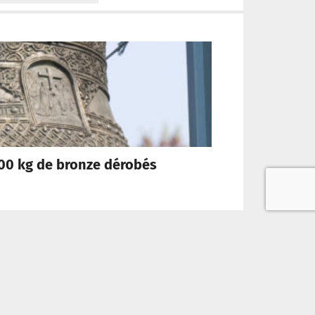
 800 kg de bronze dérobés
[Po
lité
Mentions légales