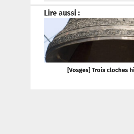
Lire aussi :
[Vosges] Trois cloches h
Tribune Chrétienne a besoin de vous !
Je fais un don
Qui sommes-nous ?
R