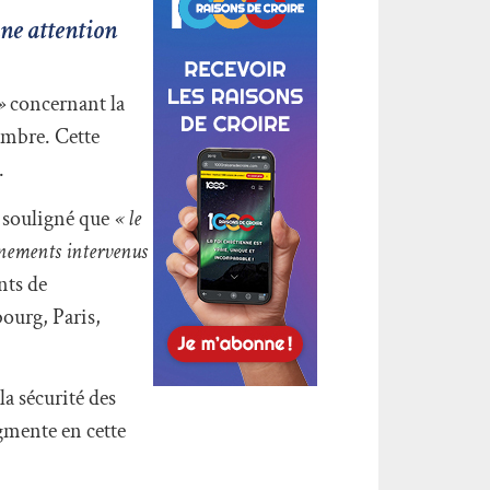
une attention
 »
concernant la
vembre. Cette
.
a souligné que
« le
énements intervenus
nts de
bourg, Paris,
la sécurité des
gmente en cette