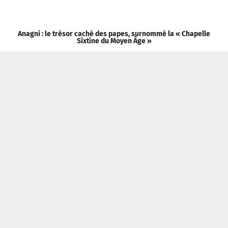
Anagni : le trésor caché des papes, surnommé la « Chapelle
Sixtine du Moyen Âge »
Tribune Chrétienne a besoin de vous !
Je fais un don
Qui sommes-nous ?
Recevoir la newsletter
Contacter
Politique de confidentialité
Mentions légales
Tribune Chrétienne
2026 Association La Petite Voie
Réalisation : Adjuvans