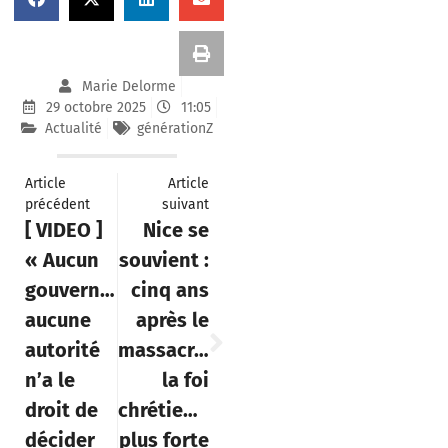
Marie Delorme
29 octobre 2025
11:05
Actualité
générationZ
Article
Article
précédent
suivant
[ VIDEO ]
Nice se
« Aucun
souvient :
gouvernement,
cinq ans
aucune
après le
autorité
massacre,
n’a le
la foi
droit de
chrétienne
décider
plus forte