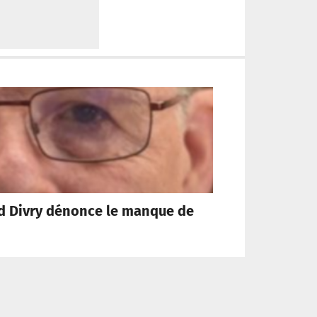
rd Divry dénonce le manque de
Rom