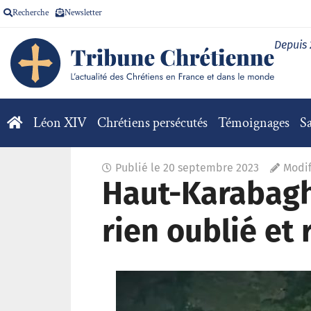
Recherche
Newsletter
Depuis
Léon XIV
Chrétiens persécutés
Témoignages
Sa
Publié le
20 septembre 2023
Modif
Haut-Karabagh 
rien oublié et 