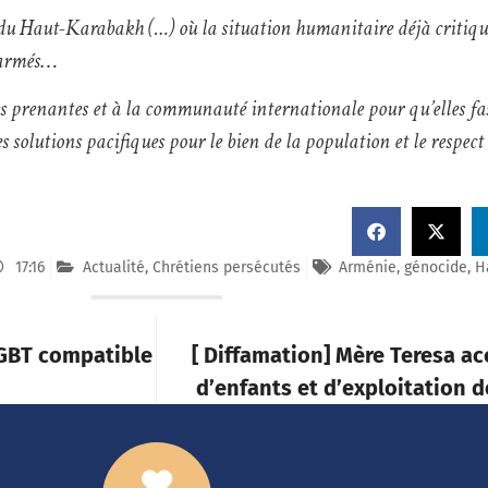
es du Haut-Karabakh (…) où la situation humanitaire déjà critiq
armés
…
es prenantes et à la communauté internationale pour qu’elles fas
es solutions pacifiques pour le bien de la population et le respect
17:16
Actualité
,
Chrétiens persécutés
Arménie
,
génocide
,
H
LGBT compatible
[ Diffamation] Mère Teresa ac
d’enfants et d’exploitation 