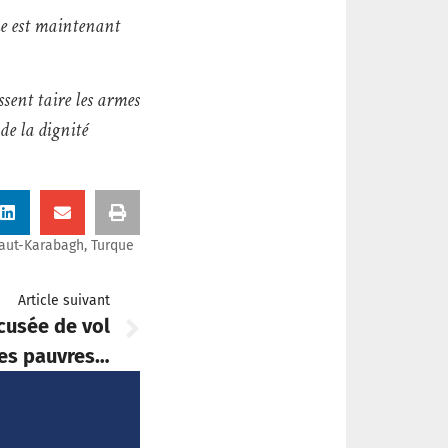
ue est maintenant
sent taire les armes
 de la dignité
aut-Karabagh
,
Turque
Article suivant
cusée de vol
des pauvres…