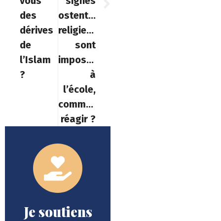
vous
signes
des
ostentatoires
dérives
religieux
de
sont
l’Islam
imposés
?
à
l’école,
comment
réagir ?
Je soutiens