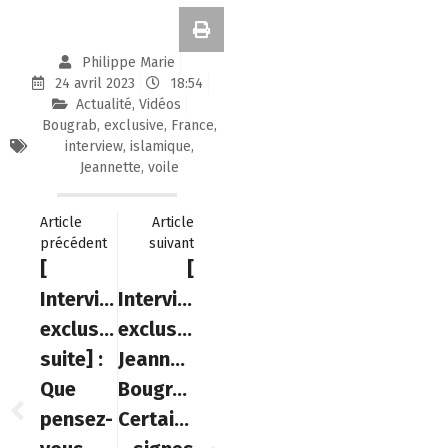
Philippe Marie
24 avril 2023
18:54
Actualité
,
Vidéos
Bougrab
,
exclusive
,
France
,
interview
,
islamique
,
Jeannette
,
voile
Article
Article
précédent
suivant
[
[
Interview
Interview
exclusive
exclusive
suite] :
Jeannette
Que
Bougrab]
pensez-
Certains