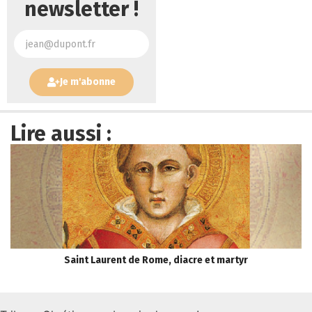
newsletter !
Je m'abonne
Lire aussi :
Saint Laurent de Rome, diacre et martyr
E